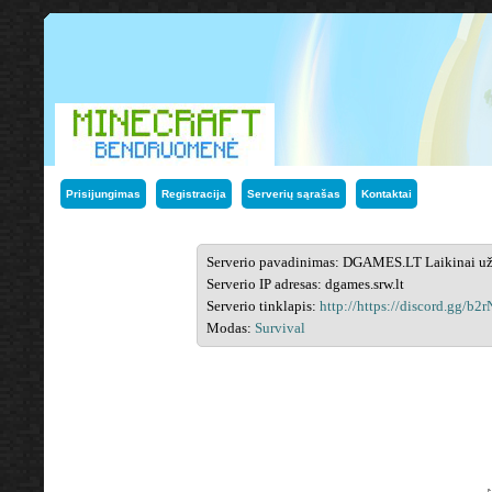
Prisijungimas
Registracija
Serverių sąrašas
Kontaktai
Serverio pavadinimas: DGAMES.LT Laikinai už
Serverio IP adresas: dgames.srw.lt
Serverio tinklapis:
http://https://discord.gg/b2
Modas:
Survival