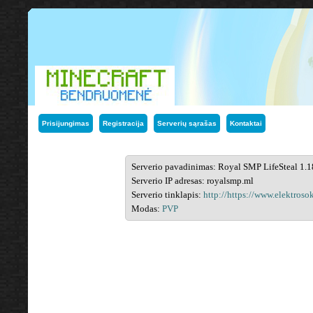
Prisijungimas
Registracija
Serverių sąrašas
Kontaktai
Serverio pavadinimas: Royal SMP LifeSteal 1.1
Serverio IP adresas: royalsmp.ml
Serverio tinklapis:
http://https://www.elektrosok
Modas:
PVP