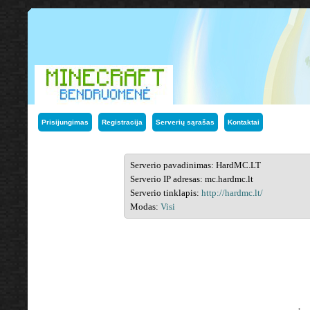
Prisijungimas
Registracija
Serverių sąrašas
Kontaktai
Serverio pavadinimas: HardMC.LT
Serverio IP adresas: mc.hardmc.lt
Serverio tinklapis:
http://hardmc.lt/
Modas:
Visi