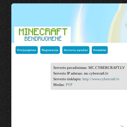
Prisijungimas
Registracija
Serverių sąrašas
Kontaktai
Serverio pavadinimas: MC.CYBERCRAFT.LV
Serverio IP adresas: mc.cybercraft.lv
Serverio tinklapis:
http://www.cybercraft.lv
Modas:
PVP