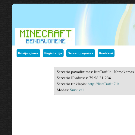
Prisijungimas
Registracija
Serverių sąrašas
Kontaktai
Serverio pavadinimas: liteCraft.lt - Nemokamas
Serverio IP adresas: 79.98.31.234
Serverio tinklapis:
http://liteCraft.i7.lt
Modas:
Survival